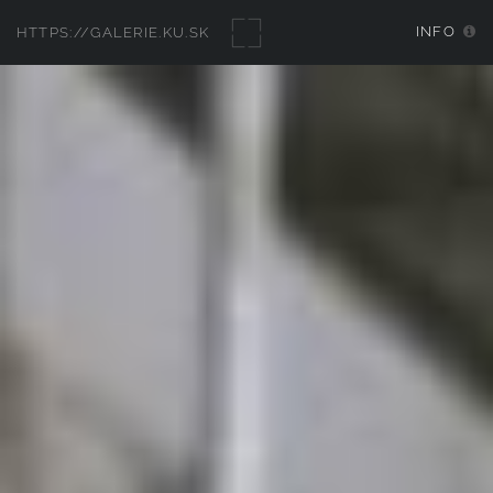
INFO
HTTPS://GALERIE.KU.SK