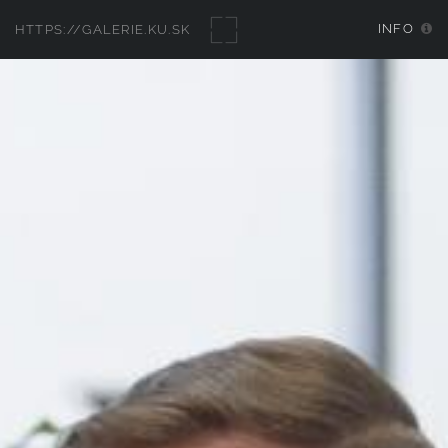
INFO
HTTPS://GALERIE.KU.SK