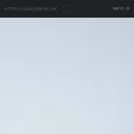
INFO
HTTPS://GALERIE.KU.SK