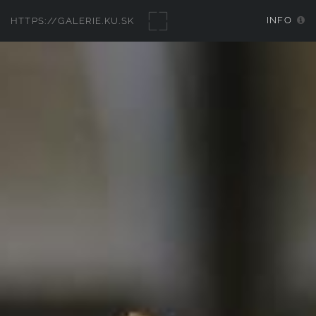
INFO
HTTPS://GALERIE.KU.SK