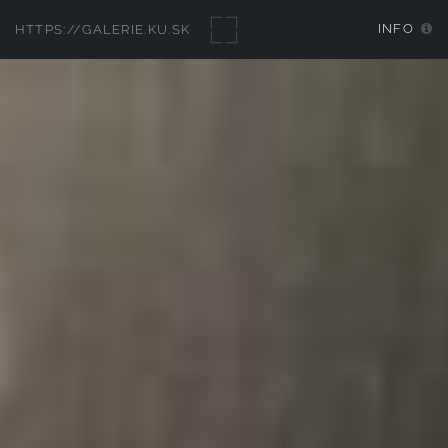
INFO
HTTPS://GALERIE.KU.SK